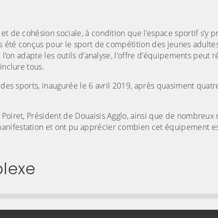
t de cohésion sociale, à condition que l’espace sportif s’y pr
ps été conçus pour le sport de compétition des jeunes adulte
 l’on adapte les outils d’analyse, l’offre d’équipements peut 
inclure tous.
e des sports, inaugurée le 6 avril 2019, après quasiment quat
 Poiret, Président de Douaisis Agglo, ainsi que de nombreux
anifestation et ont pu apprécier combien cet équipement e
lexe
image pour l'agrandir)
(Cliquez sur l'image pour l'agra
 lien qui permet d'accéder directement à cette ca