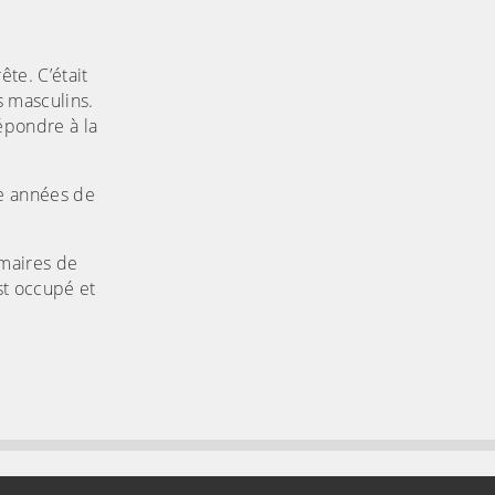
ête. C’était
s masculins.
répondre à la
re années de
 maires de
st occupé et
ndir)
(Cliquez sur l'image pour l'agrandir)
rte sur OpenStreetMap »