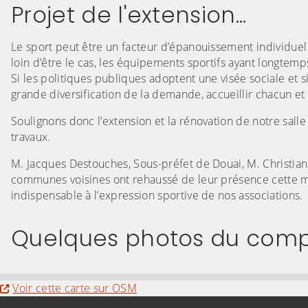
Projet de l'extension...
Le sport peut être un facteur d’épanouissement individuel e
loin d’être le cas, les équipements sportifs ayant longtem
Si les politiques publiques adoptent une visée sociale et si
grande diversification de la demande, accueillir chacun et 
Soulignons donc l’extension et la rénovation de notre sall
travaux.
M. Jacques Destouches, Sous-préfet de Douai, M. Christian
communes voisines ont rehaussé de leur présence cette m
indispensable à l’expression sportive de nos associations.
Quelques photos du comp
(Cliquez sur l'image pour l'agrandir)
(Cliquez sur l'
Evitez la carte interactive ci-après et aller au
Voir cette carte sur OSM