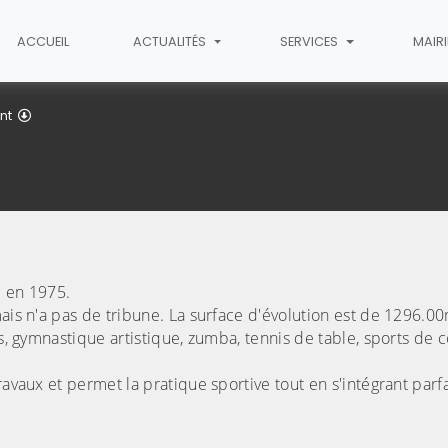
ACCUEIL
ACTUALITÉS
SERVICES
MAIR
Complexe sportif
nt
e en 1975.
mais n'a pas de tribune. La surface d'évolution est de 1296.0
is, gymnastique artistique, zumba, tennis de table, sports de 
.
ravaux et permet la pratique sportive tout en s'intégrant par