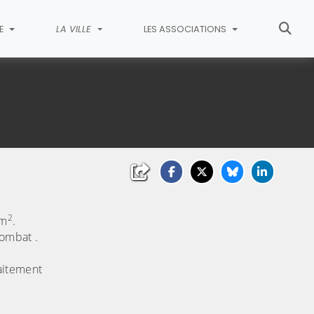
IE
LA VILLE
LES ASSOCIATIONS
2
0m
.
combat .
faitement