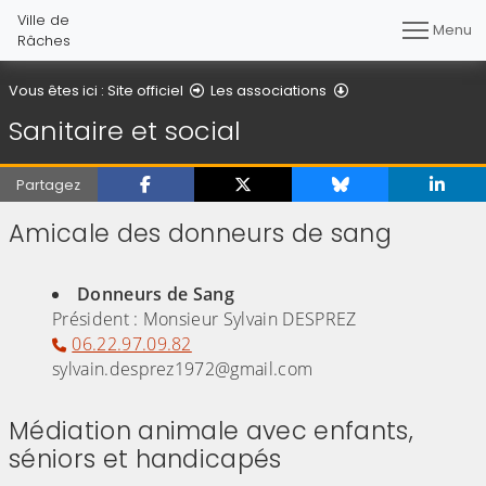
Ville de
Menu
Râches
Sanitaire et social
Vous êtes ici :
Site officiel
Les associations
Sanitaire et social
Partagez
Amicale des donneurs de sang
(Cliquez sur l'image pour l'agrandir)
Donneurs de Sang
Président : Monsieur Sylvain DESPREZ
06.22.97.09.82
​​​​​​​sylvain.desprez1972@gmail.com
Médiation animale avec enfants,
séniors et handicapés