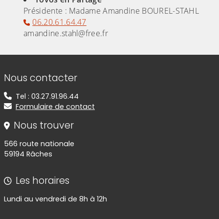
Présidente : Madame Amandine BOUREL-STAHL
06.20.61.64.47
amandine.stahl@free.fr
Informations de contact
Nous contacter
Tel : 03.27.91.96.44
Formulaire de contact
Nous trouver
566 route nationale
59194 Râches
Les horaires
Lundi au vendredi de 8h à 12h