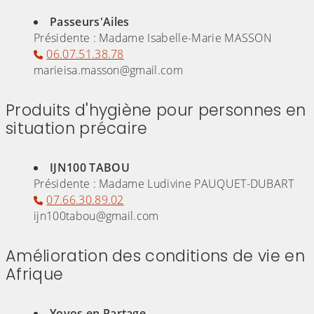
(Cliquez sur l'image pour l'agrandir)
Passeurs'Ailes
Présidente : Madame Isabelle-Marie MASSON
06.07.51.38.78
​​​​​​marieisa.masson@gma​il.com
Produits d'hygiène pour personnes en
situation précaire
(Cliquez sur l'image pour l'agrandir)
IJN100 TABOU
Présidente : Madame Ludivine PAUQUET-DUBART
07.66.30.89.02
ijn100tabou@gmail.com
Amélioration des conditions de vie en
Afrique
(Cliquez sur l'image pour l'agrandir)
Yovos en Partage