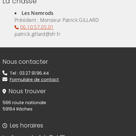
La chasse
Les Nemrods
Président : Monsieur Patrick GILLARD
06.10.57.05.01
patrick.gillard@sfr.fr
Informations de contact
Nous contacter
Tel : 03.27.91.96.44
Formulaire de contact
Nous trouver
566 route nationale
59194 Râches
Les horaires