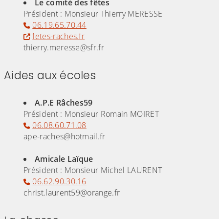
Le comité des fêtes
Président : Monsieur Thierry MERESSE
06.19.65.70.44
fetes-raches.fr
thierry.meresse@sfr.fr
Aides aux écoles
(Cliquez sur l'image pour l'agrandir)
(Cliquez sur l'image pour l'agr
A.P.E Râches59
Président : Monsieur Romain MOIRET
06.08.60.71.08
ape-raches@hotmail.fr
Amicale Laïque
Président : Monsieur Michel LAURENT
06.62.90.30.16
christ.laurent59@orange.fr