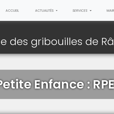
ACCUEIL
ACTUALITÉS
SERVICES
MAIR
ais Petite Enfance des gribouilles de Râches.
ce des gribouilles de R
Petite Enfance : RP