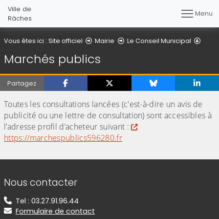
Ville de
Menu
Râches
March
Vous êtes ici :
Site officiel
Mairie
Le Conseil Municipal
Marchés publics
Partagez
Toutes les consultations lancées (c'est-à-dire un avis de
publicité ou une lettre de consultation) sont accessibles à
l’adresse profil d’acheteur suivant :
https://marchespublics596280.fr
Informations de contact
Nous contacter
Tel : 03.27.91.96.44
Formulaire de contact