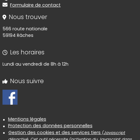
Formulaire de contact
Nous trouver
566 route nationale
59194 Râches
Les horaires
Lundi au vendredi de 8h à 12h
Nous suivre
Informations réglementaires
Mentions légales
Protection des données personnelles
Gestion des cookies et des services tiers
(Javascript
désactivé. Cet outil nécessite l'activation du Javascript dans