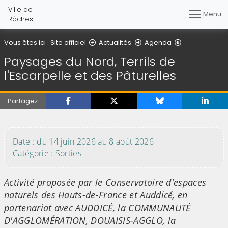
Ville de
Menu
Râches
Détail de l'art
Vous êtes ici :
Site officiel
Actualités
Agenda
Paysages du Nord, Terrils de
l'Escarpelle et des Pâturelles
Partagez
(Cliquez sur l'image pour l'agrandir)
Date : du 14 juin 2026 au 8 août 2026
Catégorie : Sorties
Activité proposée par le Conservatoire d'espaces
naturels des Hauts-de-France et Auddicé, en
partenariat avec AUDDICÉ, la COMMUNAUTÉ
D'AGGLOMÉRATION, DOUAISIS-AGGLO, la